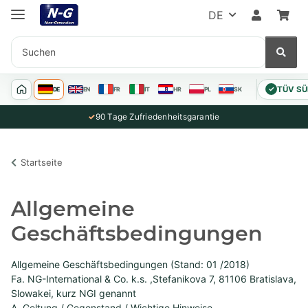
DE
TÜV SÜD
✓
DE
EN
FR
IT
HR
PL
SK
✓
90 Tage Zufriedenheitsgarantie
Startseite
Allgemeine
Geschäftsbedingungen
Allgemeine Geschäftsbedingungen (Stand: 01 /2018)
Fa. NG-International & Co. k.s. ,Stefanikova 7, 81106 Bratislava,
Slowakei, kurz NGI genannt
A. Geltung / Gegenstand / Wichtige Hinweise