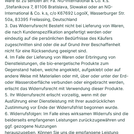
Ware ist zu senden an: Fa. NG-International & Co. k.s.
,Stefanikova 7, 81106 Bratislava, Slowakei oder an NG-
International & Co. k.s, c/o K67692 LogoiX, Wasserburger Str.
50a, 83395 Freilassing, Deutschland
3. Das Widerrufsrecht Besteht nicht bei Lieferung von Waren,
die nach Kundenspezifikation angefertigt werden oder
eindeutig auf die persönlichen Bedürfnisse des Käufers
zugeschnitten sind oder die auf Grund ihrer Beschaffenheit
nicht für eine Rücksendung geeignet sind.
4. Im Falle der Lieferung von Waren oder Erbringung von
Dienstleistungen, die bio-energetische Produkte zum
Gegenstand haben, welche angeklebt, aufgeklebt oder auf
andere Weise mit Materialien oder mit, über oder unter der Erd-
oder Wasseroberfläche verbunden oder eingebracht werden,
erlischt das Widerrufsrecht mit Verwendung dieser Produkte.
5. Ihr Widerrufsrecht erlischt vorzeitig, wenn mit der
Ausführung einer Dienstleistung mit Ihrer ausdrücklichen
Zustimmung vor Ende der Widerrufsfrist begonnen wurde.
6. Widerrufsfolgen: Im Falle eines wirksamen Widerrufs sind die
beiderseits empfangenen Leistungen zurückzugewähren und
ggf. gezogene Nutzungen
herauszugeben. Können Sie uns die empfangene Leistung