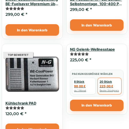
BE-Fuelsaver Mpremium über
Selbstmontage, 100–400 PS,
150 PS
mit Lambda-Optimierer 1055
299,00 €
*
299,00 €
*
In den Warenkorb
In den Warenkorb
KI-generiert
NG Gelenk-Wellnesstape
TOP BEWERTET
TOP BEWERTET
225,00 €
*
PACKUNGSGRÖSSE WÄHLEN
8 Stück
20 Stück
98,00 €
225,00 €
ca. 1 Monat
Bester Stückpreis
Kühlschrank PAD
In den Warenkorb
120,00 €
*