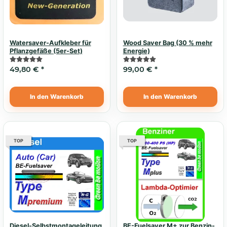
Watersaver-Aufkleber für
Wood Saver Bag (30 % mehr
Pflanzgefäße (5er-Set)
Energie)
49,80 €
*
99,00 €
*
In den Warenkorb
In den Warenkorb
TOP
TOP
Diesel-Selbstmontageleitung
BE-Fuelsaver M+ zur Benzin-