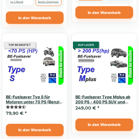
ca. 1 Monat
Bester Stückpreis
In den Warenkorb
In den Warenkorb
TOP BEWERTET
AUF LAGER
BE-Fuelsaver Typ S für
BE-Fuelsaver Type Mplus ab
Motoren unter 70 PS (Benzin
200 PS - 400 PS SUV und
und Diesel)
Sportwagen (Sprit sparen,
249,00 €
*
mehr Leistung)
79,90 €
*
In den Warenkorb
In den Warenkorb