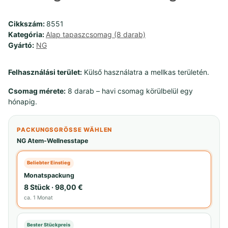
Cikkszám:
8551
Kategória:
Alap tapaszcsomag (8 darab)
Gyártó:
NG
Felhasználási terület:
Külső használatra a mellkas területén.
Csomag mérete:
8 darab – havi csomag körülbelül egy
hónapig.
PACKUNGSGRÖSSE WÄHLEN
NG Atem-Wellnesstape
Beliebter Einstieg
Monatspackung
8 Stück · 98,00 €
ca. 1 Monat
Bester Stückpreis