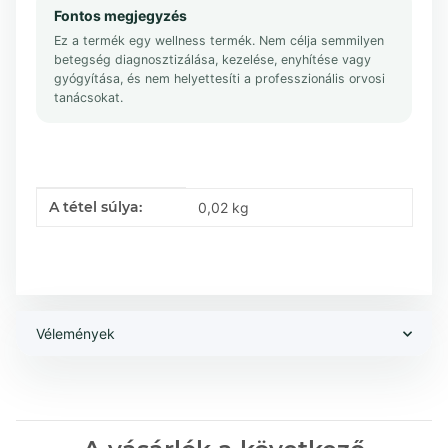
Fontos megjegyzés
Ez a termék egy wellness termék. Nem célja semmilyen
betegség diagnosztizálása, kezelése, enyhítése vagy
gyógyítása, és nem helyettesíti a professzionális orvosi
tanácsokat.
A termék jellemzője
Érték
A tétel súlya:
0,02
kg
Vélemények