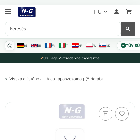
HU
TÜV SÜD
✓
DE
EN
FR
IT
HR
PL
SK
✓
90 Tage Zufriedenheitsgarantie
Vissza a listához
Alap tapaszcsomag (8 darab)