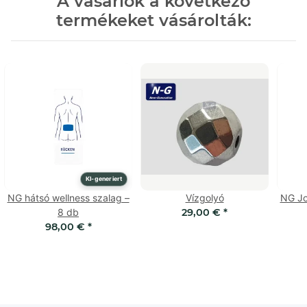
A vásárlók a következő
termékeket vásárolták:
KI-generiert
NG hátsó wellness szalag –
Vízgolyó
NG Jo
8 db
29,00 €
*
98,00 €
*