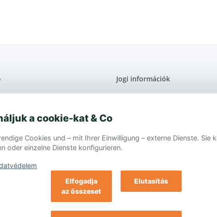
elektroszmog)
ó
Jogi információk
Jogi nyilatkozat
légedettségi garancia
Általános szerződési feltételek
Elállási jog
áljuk a cookie-kat & Co
em
dige Cookies und – mit Ihrer Einwilligung – externe Dienste. Sie k
n oder einzelne Dienste konfigurieren.
datvédelem
Elfogadja
Elutasítás
az összeset