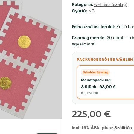
Kategória:
wellness (szalag)
Gyártó:
NG
Felhasználási terület:
Külső hasz
Csomag mérete:
20 darab – kb.
egységárral.
PACKUNGSGRÖSSE WÄHLEN
Beliebter Einstieg
Monatspackung
8 Stück · 98,00 €
ca. 1 Monat
225,00 €
incl. 19% ÁFA , plusz
Szállítás