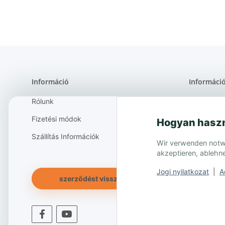
Információ
Informáci
Rólunk
90 napos e
Fizetési módok
Gyártó
Hogyan haszn
Szállítás Információk
Adatvédel
Wir verwenden notwen
akzeptieren, ablehne
Jogi nyilatkozat
|
A
szerződést visszavonták