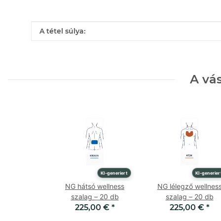
A termék jellemzője
Érték
A tétel súlya:
A vá
KI-generiert
KI-generier
NG hátsó wellness
NG lélegző wellnes
szalag – 20 db
szalag – 20 db
225,00 €
*
225,00 €
*