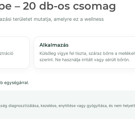
pe – 20 db-os csomag
azási területet mutatja, amelyre ez a wellness
Alkalmazás
sztráció
Külsőleg vigye fel tiszta, száraz bőrre a melléke
szerint. Ne használja irritált vagy sérült bőrön.
bb egységárral.
ég diagnosztizálása, kezelése, enyhítése vagy gyógyítása, és nem helyett