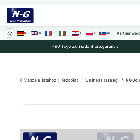
Partner wer
DE
EN
FR
IT
HR
PL
SK
✓
90 Tage Zufriedenheitsgarantie
Vissza a listához
Kezdőlap
wellness (szalag)
NG Joi