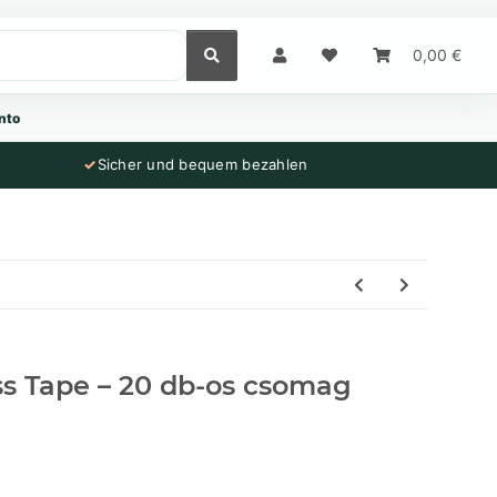
0,00 €
nto
✓
Sicher und bequem bezahlen
ss Tape – 20 db-os csomag