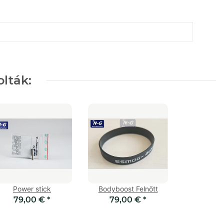
lták:
Power stick
Bodyboost Felnőtt
79,00 €
*
79,00 €
*