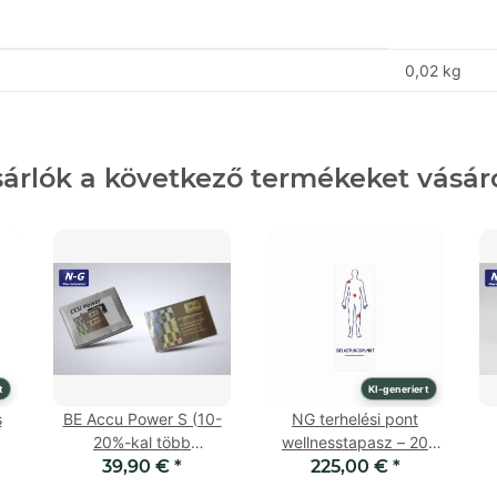
0,02
kg
sárlók a következő termékeket vásáro
t
KI-generiert
s
BE Accu Power S (10-
NG terhelési pont
20%-kal több
wellnesstapasz – 20
mobiltelefon
39,90 €
*
225,00 €
darab
*
akkumulátor, nincs