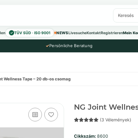
den
TÜV SÜD · ISO 9001
NEWS
Livesuche
Kontakt
Registrieren
Mein Ko
✓
✓
Persönliche Beratung
nt Wellness Tape – 20 db-os csomag
NG Joint Wellne
(3 Vélemények)
Cikkszám:
8600